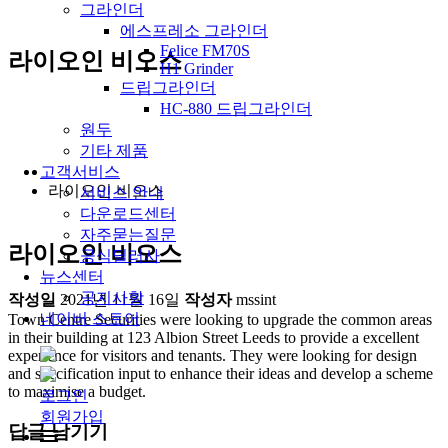
그라인더
에스프레소 그라인더
Felice FM70S
라이오인 비오스
H1 Grinder
드립그라인더
HC-880 드립그라인더
원두
기타 제품
고객서비스
라이오인 비오스
서비스 안내
다운로드센터
자주묻는질문
라이오인 비오스
공식딜러사
뉴스센터
공지사항
작성일
2021년 11월 16일
작성자
mssint
네이버 스토어
Town Centre Securities were looking to upgrade the common areas
in their building at 123 Albion Street Leeds to provide a excellent
experience for visitors and tenants. They were looking for design
and specification input to enhance their ideas and develop a scheme
to maximise a budget.
로그인
회원가입
답글 남기기