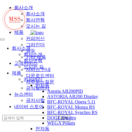
회사소개
회사소개
회사연혁
오시는 길
제품
커피머신
그라인더
회사소개
원두
회사소개
기타 제품
회사연혁
고객서비스
오시는 길
서비스 안내
제품
다운로드센터
커피머신
자주묻는질문
반자동
공식딜러사
Astoria AB200PID
뉴스센터
ASTORIA AB200 Display
공지사항
BFC-ROYAL Opera 5.11
네이버 스토어
BFC-ROYAL Monza RS
BFC-ROYAL Synchro RS
DOGE Quattro
WEGA Polaris
전자동