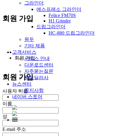
그라인더
에스프레소 그라인더
Felice FM70S
회원 가입
H1 Grinder
드립그라인더
HC-880 드립그라인더
원두
기타 제품
고객서비스
회원 가입
서비스 안내
다운로드센터
자주묻는질문
회원 가입
공식딜러사
뉴스센터
공지사항
사용자 이름
네이버 스토어
이름
성
E-mail 주소