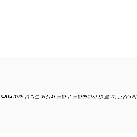
-00788 경기도 화성시 동탄구 동탄첨단산업1로 27, 금강IX타원