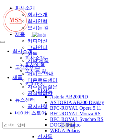
회사소개
회사소개
회사연혁
오시는 길
제품
커피머신
그라인더
회사소개
원두
회사소개
기타 제품
회사연혁
고객서비스
오시는 길
서비스 안내
제품
다운로드센터
커피머신
자주묻는질문
반자동
공식딜러사
Astoria AB200PID
뉴스센터
ASTORIA AB200 Display
공지사항
BFC-ROYAL Opera 5.11
네이버 스토어
BFC-ROYAL Monza RS
BFC-ROYAL Synchro RS
DOGE Quattro
WEGA Polaris
전자동