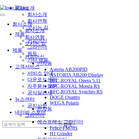
회사소개
회사소개
회사연혁
회사소개
오시는 길
회사소개
제품
회사연혁
커피머신
오시는 길
그라인더
제품
원두
커피머신
기타 제품
반자동
고객서비스
Astoria AB200PID
서비스 안내
ASTORIA AB200 Display
다운로드센터
BFC-ROYAL Opera 5.11
자주묻는질문
BFC-ROYAL Monza RS
BFC-ROYAL Synchro RS
공식딜러사
DOGE Quattro
뉴스센터
WEGA Polaris
공지사항
전자동
네이버 스토어
그라인더
에스프레소 그라인더
Felice FM70S
H1 Grinder