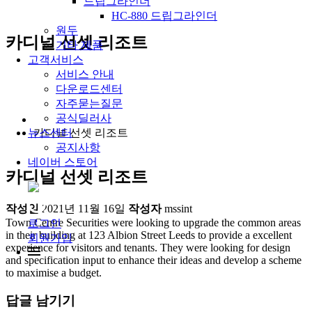
드립그라인더
HC-880 드립그라인더
원두
카디널 선셋 리조트
기타 제품
고객서비스
서비스 안내
다운로드센터
자주묻는질문
공식딜러사
카디널 선셋 리조트
뉴스센터
공지사항
네이버 스토어
카디널 선셋 리조트
작성일
2021년 11월 16일
작성자
mssint
Town Centre Securities were looking to upgrade the common areas
로그인
in their building at 123 Albion Street Leeds to provide a excellent
회원가입
experience for visitors and tenants. They were looking for design
and specification input to enhance their ideas and develop a scheme
to maximise a budget.
답글 남기기