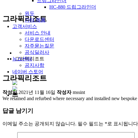
드립그라인더
HC-880 드립그라인더
원두
그라픽리조트
기타 제품
고객서비스
서비스 안내
다운로드센터
자주묻는질문
공식딜러사
그라픽리조트
뉴스센터
공지사항
네이버 스토어
그라픽리조트
작성일
2021년 11월 16일
작성자
mssint
We retained and refurbed where necessary and installed new bespoke 
답글 남기기
이메일 주소는 공개되지 않습니다.
필수 필드는
*
로 표시됩니다