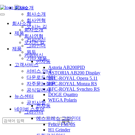
회사소개
회사소개
회사연혁
회사소개
오시는 길
회사소개
제품
회사연혁
커피머신
오시는 길
그라인더
제품
원두
커피머신
기타 제품
반자동
고객서비스
Astoria AB200PID
서비스 안내
ASTORIA AB200 Display
다운로드센터
BFC-ROYAL Opera 5.11
자주묻는질문
BFC-ROYAL Monza RS
BFC-ROYAL Synchro RS
공식딜러사
DOGE Quattro
뉴스센터
WEGA Polaris
공지사항
전자동
네이버 스토어
그라인더
에스프레소 그라인더
Felice FM70S
H1 Grinder