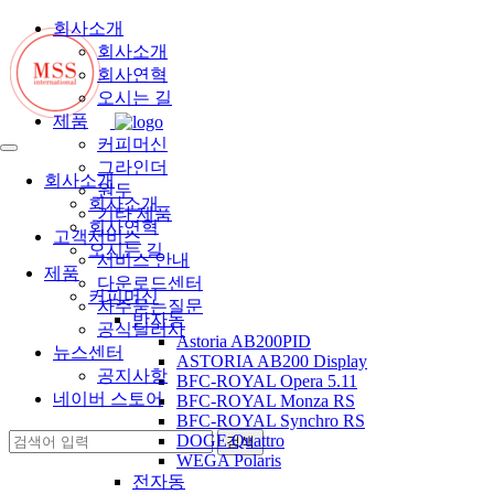
회사소개
회사소개
회사연혁
오시는 길
제품
커피머신
그라인더
회사소개
원두
회사소개
기타 제품
회사연혁
고객서비스
오시는 길
서비스 안내
제품
다운로드센터
커피머신
자주묻는질문
반자동
공식딜러사
Astoria AB200PID
뉴스센터
ASTORIA AB200 Display
공지사항
BFC-ROYAL Opera 5.11
네이버 스토어
BFC-ROYAL Monza RS
BFC-ROYAL Synchro RS
DOGE Quattro
WEGA Polaris
전자동