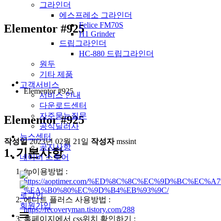
그라인더
에스프레소 그라인더
Felice FM70S
Elementor #925
H1 Grinder
드립그라인더
HC-880 드립그라인더
원두
기타 제품
고객서비스
Elementor #925
서비스 안내
다운로드센터
자주묻는질문
Elementor #925
공식딜러사
뉴스센터
작성일
2023년 02월 21일
작성자
mssint
공지사항
1. 기본사항
네이버 스토어
ftp이용방법 :
https://aoptimer.com/%ED%8C%8C%EC%9D%BC%EC%
%EA%B0%80%EC%9D%B4%EB%93%9C/
로그인
에디트 플러스 사용방법 :
회원가입
https://recoveryman.tistory.com/288
홈페이지에서 css위치 확인하기 :