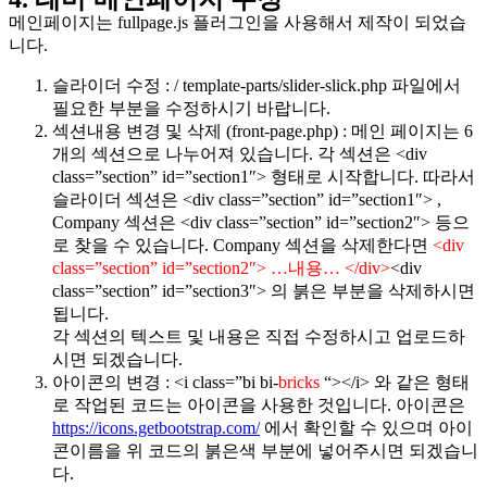
메인페이지는 fullpage.js 플러그인을 사용해서 제작이 되었습
니다.
슬라이더 수정 : / template-parts/slider-slick.php 파일에서
필요한 부분을 수정하시기 바랍니다.
섹션내용 변경 및 삭제 (front-page.php) : 메인 페이지는 6
개의 섹션으로 나누어져 있습니다. 각 섹션은 <div
class=”section” id=”section1″> 형태로 시작합니다. 따라서
슬라이더 섹션은 <div class=”section” id=”section1″> ,
Company 섹션은 <div class=”section” id=”section2″> 등으
로 찾을 수 있습니다. Company 섹션을 삭제한다면
<div
class=”section” id=”section2″> …내용… </div>
<div
class=”section” id=”section3″> 의 붉은 부분을 삭제하시면
됩니다.
각 섹션의 텍스트 및 내용은 직접 수정하시고 업로드하
시면 되겠습니다.
아이콘의 변경 : <i class=”bi bi-
bricks
“></i> 와 같은 형태
로 작업된 코드는 아이콘을 사용한 것입니다. 아이콘은
https://icons.getbootstrap.com/
에서 확인할 수 있으며 아이
콘이름을 위 코드의 붉은색 부분에 넣어주시면 되겠습니
다.