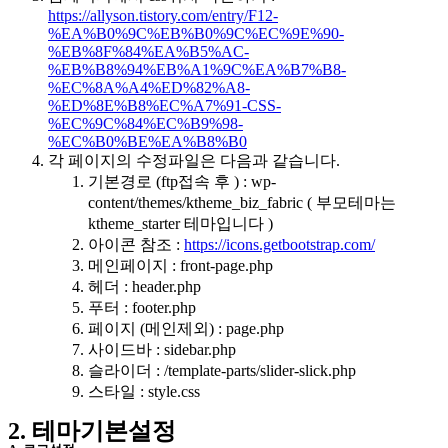
https://allyson.tistory.com/entry/F12-
%EA%B0%9C%EB%B0%9C%EC%9E%90-
%EB%8F%84%EA%B5%AC-
%EB%B8%94%EB%A1%9C%EA%B7%B8-
%EC%8A%A4%ED%82%A8-
%ED%8E%B8%EC%A7%91-CSS-
%EC%9C%84%EC%B9%98-
%EC%B0%BE%EA%B8%B0
각 페이지의 수정파일은 다음과 같습니다.
기본경로 (ftp접속 후 ) : wp-
content/themes/ktheme_biz_fabric ( 부모테마는
ktheme_starter 테마입니다 )
아이콘 참조 :
https://icons.getbootstrap.com/
메인페이지 : front-page.php
헤더 : header.php
푸터 : footer.php
페이지 (메인제외) : page.php
사이드바 : sidebar.php
슬라이더 : /template-parts/slider-slick.php
스타일 : style.css
2. 테마기본설정