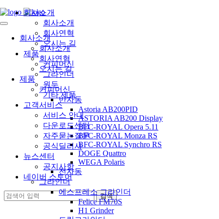
회사소개
회사소개
회사연혁
회사소개
오시는 길
회사소개
제품
회사연혁
커피머신
오시는 길
그라인더
제품
원두
커피머신
기타 제품
반자동
고객서비스
Astoria AB200PID
서비스 안내
ASTORIA AB200 Display
다운로드센터
BFC-ROYAL Opera 5.11
자주묻는질문
BFC-ROYAL Monza RS
BFC-ROYAL Synchro RS
공식딜러사
DOGE Quattro
뉴스센터
WEGA Polaris
공지사항
전자동
네이버 스토어
그라인더
에스프레소 그라인더
Felice FM70S
H1 Grinder