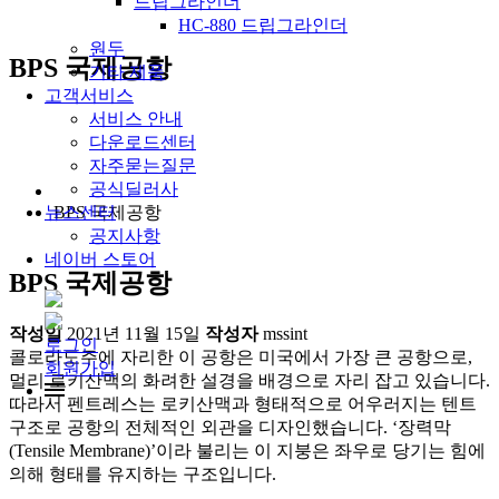
드립그라인더
HC-880 드립그라인더
원두
BPS 국제공항
기타 제품
고객서비스
서비스 안내
다운로드센터
자주묻는질문
공식딜러사
BPS 국제공항
뉴스센터
공지사항
네이버 스토어
BPS 국제공항
작성일
2021년 11월 15일
작성자
mssint
로그인
콜로라도주에 자리한 이 공항은 미국에서 가장 큰 공항으로,
회원가입
멀리 로키산맥의 화려한 설경을 배경으로 자리 잡고 있습니다.
따라서 펜트레스는 로키산맥과 형태적으로 어우러지는 텐트
구조로 공항의 전체적인 외관을 디자인했습니다. ‘장력막
(Tensile Membrane)’이라 불리는 이 지붕은 좌우로 당기는 힘에
의해 형태를 유지하는 구조입니다.