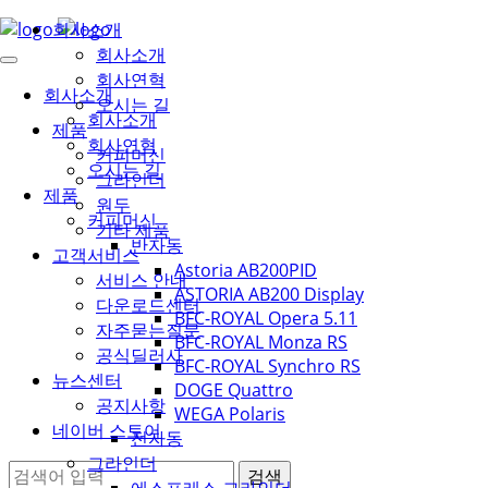
회사소개
회사소개
회사연혁
회사소개
오시는 길
회사소개
제품
회사연혁
커피머신
오시는 길
그라인더
제품
원두
커피머신
기타 제품
반자동
고객서비스
Astoria AB200PID
서비스 안내
ASTORIA AB200 Display
다운로드센터
BFC-ROYAL Opera 5.11
자주묻는질문
BFC-ROYAL Monza RS
공식딜러사
BFC-ROYAL Synchro RS
뉴스센터
DOGE Quattro
공지사항
WEGA Polaris
네이버 스토어
전자동
그라인더