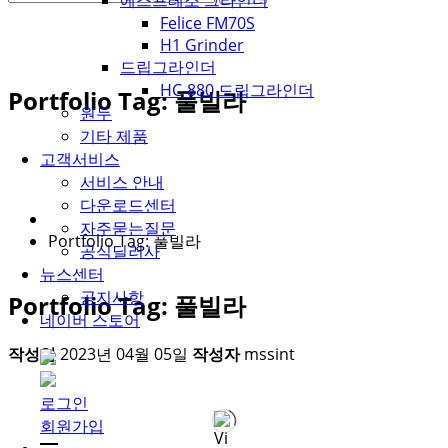
에스프레소 그라인더
Felice FM70S
H1 Grinder
드립그라인더
HC-880 드립그라인더
Portfolio Tag: 풀빌라
원두
기타 제품
고객서비스
서비스 안내
다운로드센터
자주묻는질문
Portfolio Tag: 풀빌라
공식딜러사
뉴스센터
공지사항
Portfolio Tag: 풀빌라
네이버 스토어
작성일
2023년 04월 05일
작성자
mssint
로그인
회원가입