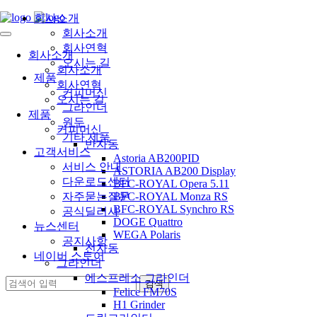
회사소개
회사소개
회사연혁
회사소개
오시는 길
회사소개
제품
회사연혁
커피머신
오시는 길
그라인더
제품
원두
커피머신
기타 제품
반자동
고객서비스
Astoria AB200PID
서비스 안내
ASTORIA AB200 Display
다운로드센터
BFC-ROYAL Opera 5.11
자주묻는질문
BFC-ROYAL Monza RS
BFC-ROYAL Synchro RS
공식딜러사
DOGE Quattro
뉴스센터
WEGA Polaris
공지사항
전자동
네이버 스토어
그라인더
에스프레소 그라인더
Felice FM70S
H1 Grinder