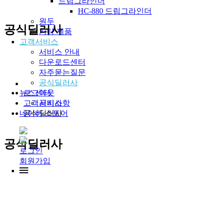
드립그라인더
HC-880 드립그라인더
원두
공식딜러사
기타 제품
고객서비스
서비스 안내
다운로드센터
자주묻는질문
공식딜러사
로그아웃
뉴스센터
고객서비스
공지사항
공식딜러사
네이버 스토어
공식딜러사
로그인
회원가입