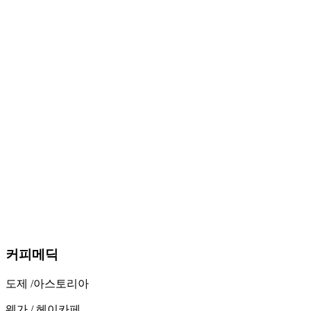
커피메딕
도제 /
아스토리아
웨가 /
헤이카페