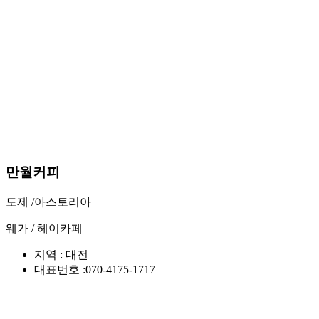
만월커피
도제 /
아스토리아
웨가 /
헤이카페
지역 : 대전
대표번호 :070-4175-1717