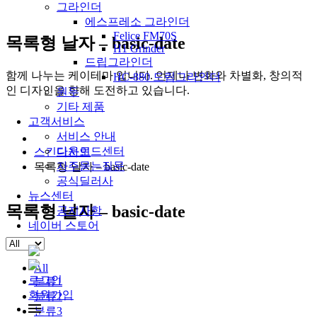
그라인더
에스프레소 그라인더
Felice FM70S
목록형 날자 – basic-date
H1 Grinder
드립그라인더
함께 나누는 케이테마 입니다. 언제나 변화와 차별화, 창의적
HC-880 드립그라인더
인 디자인을 향해 도전하고 있습니다.
원두
기타 제품
고객서비스
서비스 안내
다운로드센터
스킨디자인
자주묻는질문
목록형 날자 – basic-date
공식딜러사
뉴스센터
목록형 날자 – basic-date
공지사항
네이버 스토어
All
로그인
분류1
회원가입
분류2
분류3