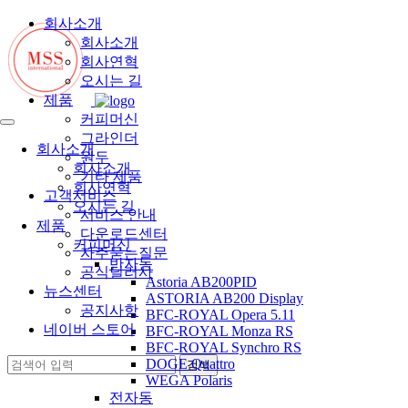
회사소개
회사소개
회사연혁
오시는 길
제품
커피머신
그라인더
회사소개
원두
회사소개
기타 제품
회사연혁
고객서비스
오시는 길
서비스 안내
제품
다운로드센터
커피머신
자주묻는질문
반자동
공식딜러사
Astoria AB200PID
뉴스센터
ASTORIA AB200 Display
공지사항
BFC-ROYAL Opera 5.11
네이버 스토어
BFC-ROYAL Monza RS
BFC-ROYAL Synchro RS
DOGE Quattro
WEGA Polaris
전자동