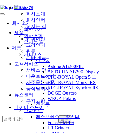
회사소개
회사소개
회사연혁
회사소개
오시는 길
회사소개
제품
회사연혁
커피머신
오시는 길
그라인더
제품
원두
커피머신
기타 제품
반자동
고객서비스
Astoria AB200PID
서비스 안내
ASTORIA AB200 Display
다운로드센터
BFC-ROYAL Opera 5.11
자주묻는질문
BFC-ROYAL Monza RS
BFC-ROYAL Synchro RS
공식딜러사
DOGE Quattro
뉴스센터
WEGA Polaris
공지사항
전자동
네이버 스토어
그라인더
에스프레소 그라인더
Felice FM70S
H1 Grinder