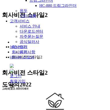
드립그라인더
HC-880 드립그라인더
원두
회사비전 스타일2
기타 제품
고객서비스
서비스 안내
다운로드센터
자주묻는질문
공식딜러사
회사소개
뉴스센터
회사비전
공지사항
회사비전 스타일2
네이버 스토어
회사비전 스타일2
로그인
회원가입
도약의2022
그라피코스 HISTORY