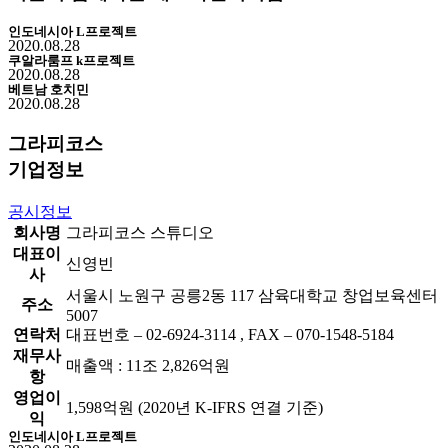
인도네시아 L프로젝트
2020.08.28
쿠알라룸프 k프로젝트
2020.08.28
베트남 호치민
2020.08.28
그라피코스
기업정보
공시정보
회사명
그라피코스 스튜디오
대표이
신영빈
사
서울시 노원구 공릉2동 117 삼육대학교 창업보육센터
주소
5007
연락처
대표번호 – 02-6924-3114 , FAX – 070-1548-5184
재무사
매출액 : 11조 2,826억원
항
영업이
1,598억원 (2020년 K-IFRS 연결 기준)
익
인도네시아 L프로젝트