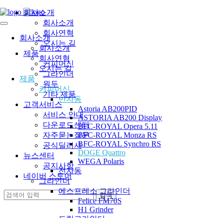
회사소개
회사소개
회사연혁
회사소개
오시는 길
회사소개
제품
회사연혁
커피머신
오시는 길
그라인더
제품
원두
커피머신
기타 제품
반자동
고객서비스
Astoria AB200PID
서비스 안내
ASTORIA AB200 Display
다운로드센터
BFC-ROYAL Opera 5.11
자주묻는질문
BFC-ROYAL Monza RS
BFC-ROYAL Synchro RS
공식딜러사
DOGE Quattro
뉴스센터
WEGA Polaris
공지사항
전자동
네이버 스토어
그라인더
에스프레소 그라인더
Felice FM70S
H1 Grinder