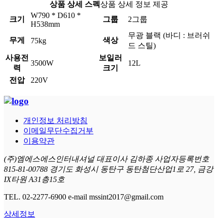
상품 상세 스펙
상품 상세 정보 제공
W790 * D610 *
크기
그룹
2그룹
H538mm
무광 블랙 (바디 : 브러쉬
무게
색상
75kg
드 스틸)
사용전
보일러
3500W
12L
력
크기
전압
220V
개인정보 처리방침
이메일무단수집거부
이용약관
(주)엠에스에스인터내셔널 대표이사 김하종 사업자등록번호
815-81-00788 경기도 화성시 동탄구 동탄첨단산업1로 27, 금강
IX타원 A31층15호
TEL. 02-2277-6900 e-mail mssint2017@gmail.com
상세정보