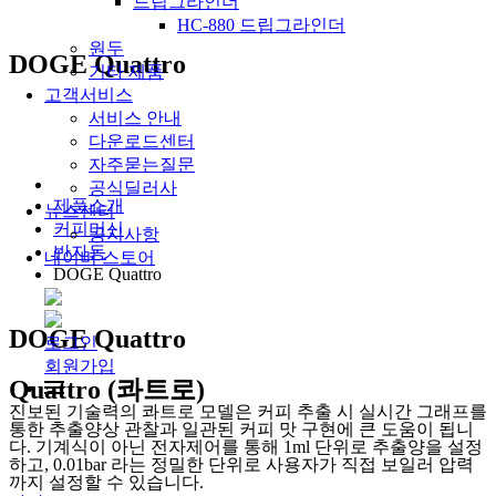
드립그라인더
HC-880 드립그라인더
원두
DOGE Quattro
기타 제품
고객서비스
서비스 안내
다운로드센터
자주묻는질문
공식딜러사
제품소개
뉴스센터
커피머신
공지사항
반자동
네이버 스토어
DOGE Quattro
DOGE Quattro
로그인
회원가입
Quattro (콰트로)
진보된 기술력의 콰트로 모델은 커피 추출 시 실시간 그래프를
통한 추출양상 관찰과 일관된 커피 맛 구현에 큰 도움이 됩니
다. 기계식이 아닌 전자제어를 통해 1ml 단위로 추출양을 설정
하고, 0.01bar 라는 정밀한 단위로 사용자가 직접 보일러 압력
까지 설정할 수 있습니다.