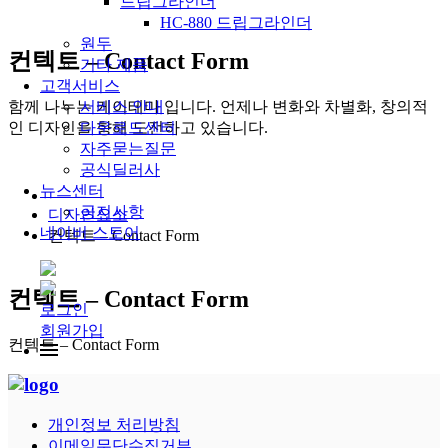
드립그라인더
HC-880 드립그라인더
원두
컨텍트 – Contact Form
기타 제품
고객서비스
함께 나누는 케이테마 입니다. 언제나 변화와 차별화, 창의적
서비스 안내
인 디자인을 향해 도전하고 있습니다.
다운로드센터
자주묻는질문
공식딜러사
뉴스센터
공지사항
디자인요소
네이버 스토어
컨텍트 – Contact Form
컨텍트 – Contact Form
로그인
회원가입
컨텍트 – Contact Form
개인정보 처리방침
이메일무단수집거부