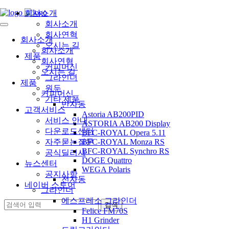
회사소개
회사소개
회사연혁
회사소개
오시는 길
회사소개
제품
회사연혁
커피머신
오시는 길
그라인더
제품
원두
커피머신
기타 제품
반자동
고객서비스
Astoria AB200PID
서비스 안내
ASTORIA AB200 Display
다운로드센터
BFC-ROYAL Opera 5.11
자주묻는질문
BFC-ROYAL Monza RS
BFC-ROYAL Synchro RS
공식딜러사
DOGE Quattro
뉴스센터
WEGA Polaris
공지사항
전자동
네이버 스토어
그라인더
에스프레소 그라인더
Felice FM70S
H1 Grinder