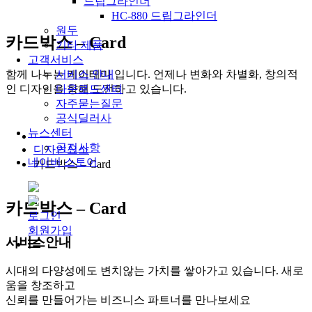
드립그라인더
HC-880 드립그라인더
원두
카드박스 – Card
기타 제품
고객서비스
함께 나누는 케이테마 입니다. 언제나 변화와 차별화, 창의적
서비스 안내
인 디자인을 향해 도전하고 있습니다.
다운로드센터
자주묻는질문
공식딜러사
뉴스센터
공지사항
디자인요소
네이버 스토어
카드박스 – Card
카드박스 – Card
로그인
회원가입
서비스안내
시대의 다양성에도 변치않는 가치를 쌓아가고 있습니다. 새로
움을 창조하고
신뢰를 만들어가는 비즈니스 파트너를 만나보세요