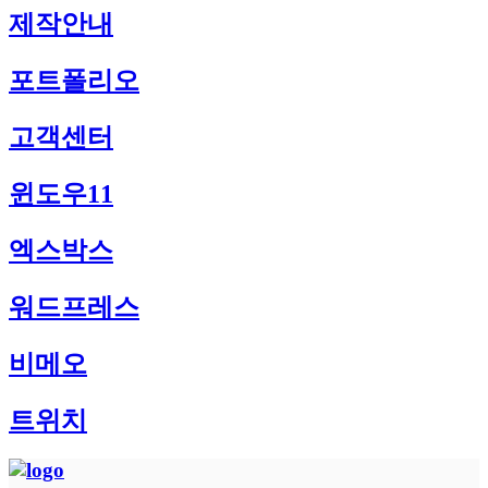
제작안내
포트폴리오
고객센터
윈도우11
엑스박스
워드프레스
비메오
트위치