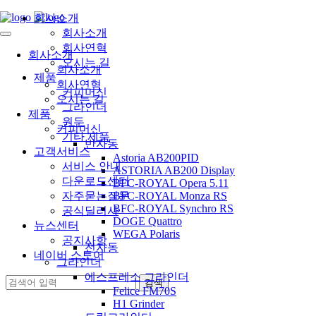
회사소개
회사소개
회사연혁
회사소개
오시는 길
회사소개
제품
회사연혁
커피머신
오시는 길
그라인더
제품
원두
커피머신
기타 제품
반자동
고객서비스
Astoria AB200PID
서비스 안내
ASTORIA AB200 Display
다운로드센터
BFC-ROYAL Opera 5.11
자주묻는질문
BFC-ROYAL Monza RS
BFC-ROYAL Synchro RS
공식딜러사
DOGE Quattro
뉴스센터
WEGA Polaris
공지사항
전자동
네이버 스토어
그라인더
에스프레소 그라인더
Felice FM70S
H1 Grinder