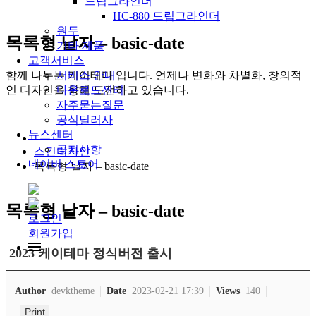
드립그라인더
HC-880 드립그라인더
원두
목록형 날자 – basic-date
기타 제품
고객서비스
함께 나누는 케이테마 입니다. 언제나 변화와 차별화, 창의적
서비스 안내
인 디자인을 향해 도전하고 있습니다.
다운로드센터
자주묻는질문
공식딜러사
뉴스센터
공지사항
스킨디자인
네이버 스토어
목록형 날자 – basic-date
목록형 날자 – basic-date
로그인
회원가입
2023 케이테마 정식버전 출시
Author
devktheme
Date
2023-02-21 17:39
Views
140
Print