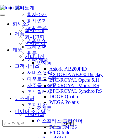
회사소개
회사소개
회사연혁
회사소개
오시는 길
회사소개
제품
회사연혁
커피머신
오시는 길
그라인더
제품
원두
커피머신
기타 제품
반자동
고객서비스
Astoria AB200PID
서비스 안내
ASTORIA AB200 Display
다운로드센터
BFC-ROYAL Opera 5.11
자주묻는질문
BFC-ROYAL Monza RS
BFC-ROYAL Synchro RS
공식딜러사
DOGE Quattro
뉴스센터
WEGA Polaris
공지사항
전자동
네이버 스토어
그라인더
에스프레소 그라인더
Felice FM70S
H1 Grinder