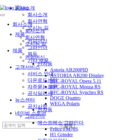
회사소개
회사소개
회사연혁
회사소개
오시는 길
회사소개
제품
회사연혁
커피머신
오시는 길
그라인더
제품
원두
커피머신
기타 제품
반자동
고객서비스
Astoria AB200PID
서비스 안내
ASTORIA AB200 Display
다운로드센터
BFC-ROYAL Opera 5.11
자주묻는질문
BFC-ROYAL Monza RS
BFC-ROYAL Synchro RS
공식딜러사
DOGE Quattro
뉴스센터
WEGA Polaris
공지사항
전자동
네이버 스토어
그라인더
에스프레소 그라인더
Felice FM70S
H1 Grinder