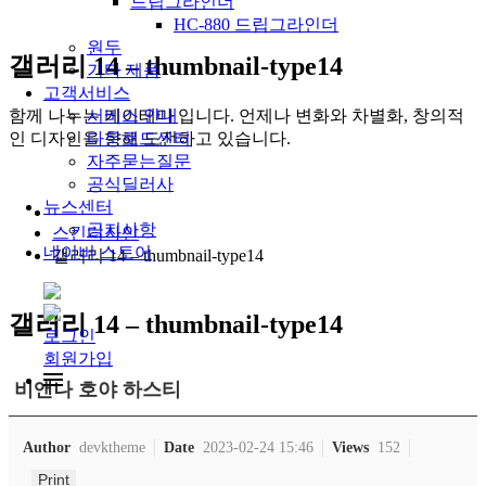
드립그라인더
HC-880 드립그라인더
원두
갤러리 14 – thumbnail-type14
기타 제품
고객서비스
함께 나누는 케이테마 입니다. 언제나 변화와 차별화, 창의적
서비스 안내
인 디자인을 향해 도전하고 있습니다.
다운로드센터
자주묻는질문
공식딜러사
뉴스센터
공지사항
스킨디자인
네이버 스토어
갤러리 14 – thumbnail-type14
갤러리 14 – thumbnail-type14
로그인
회원가입
비앤나 호야 하스티
Author
devktheme
Date
2023-02-24 15:46
Views
152
Print