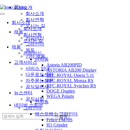
회사소개
회사소개
회사연혁
회사소개
오시는 길
회사소개
제품
회사연혁
커피머신
오시는 길
그라인더
제품
원두
커피머신
기타 제품
반자동
고객서비스
Astoria AB200PID
서비스 안내
ASTORIA AB200 Display
다운로드센터
BFC-ROYAL Opera 5.11
자주묻는질문
BFC-ROYAL Monza RS
BFC-ROYAL Synchro RS
공식딜러사
DOGE Quattro
뉴스센터
WEGA Polaris
공지사항
전자동
네이버 스토어
그라인더
에스프레소 그라인더
Felice FM70S
H1 Grinder