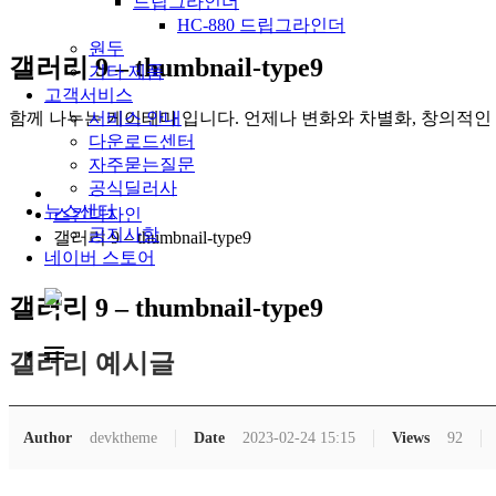
드립그라인더
HC-880 드립그라인더
원두
갤러리 9 – thumbnail-type9
기타 제품
고객서비스
함께 나누는 케이테마 입니다. 언제나 변화와 차별화, 창의적인
서비스 안내
다운로드센터
자주묻는질문
공식딜러사
뉴스센터
스킨디자인
공지사항
갤러리 9 – thumbnail-type9
네이버 스토어
갤러리 9 – thumbnail-type9
갤러리 예시글
Author
devktheme
Date
2023-02-24 15:15
Views
92