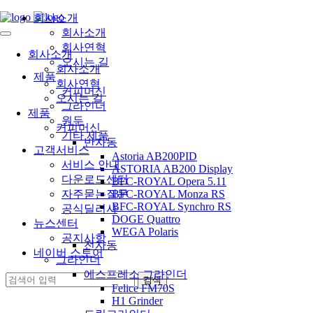
회사소개
회사소개
회사연혁
회사소개
오시는 길
회사소개
제품
회사연혁
커피머신
오시는 길
그라인더
제품
원두
커피머신
기타 제품
반자동
고객서비스
Astoria AB200PID
서비스 안내
ASTORIA AB200 Display
다운로드센터
BFC-ROYAL Opera 5.11
자주묻는질문
BFC-ROYAL Monza RS
BFC-ROYAL Synchro RS
공식딜러사
DOGE Quattro
뉴스센터
WEGA Polaris
공지사항
전자동
네이버 스토어
그라인더
에스프레소 그라인더
Felice FM70S
H1 Grinder