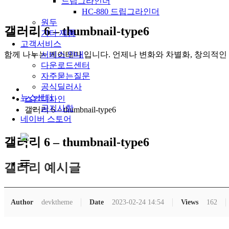
드립그라인더
HC-880 드립그라인더
원두
갤러리 6 – thumbnail-type6
기타 제품
고객서비스
함께 나누는 케이테마 입니다. 언제나 변화와 차별화, 창의적인
서비스 안내
다운로드센터
자주묻는질문
공식딜러사
뉴스센터
스킨디자인
공지사항
갤러리 6 – thumbnail-type6
네이버 스토어
갤러리 6 – thumbnail-type6
갤러리 예시글
Author
devktheme
Date
2023-02-24 14:54
Views
162