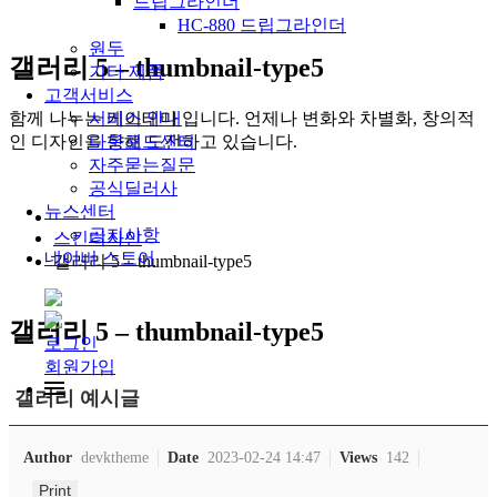
드립그라인더
HC-880 드립그라인더
원두
갤러리 5 – thumbnail-type5
기타 제품
고객서비스
함께 나누는 케이테마 입니다. 언제나 변화와 차별화, 창의적
서비스 안내
인 디자인을 향해 도전하고 있습니다.
다운로드센터
자주묻는질문
공식딜러사
뉴스센터
공지사항
스킨디자인
네이버 스토어
갤러리 5 – thumbnail-type5
갤러리 5 – thumbnail-type5
로그인
회원가입
갤러리 예시글
Author
devktheme
Date
2023-02-24 14:47
Views
142
Print