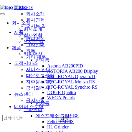
회사소개
회사소개
회사연혁
회사소개
오시는 길
회사소개
제품
회사연혁
커피머신
오시는 길
그라인더
제품
원두
커피머신
기타 제품
반자동
고객서비스
Astoria AB200PID
서비스 안내
ASTORIA AB200 Display
다운로드센터
BFC-ROYAL Opera 5.11
자주묻는질문
BFC-ROYAL Monza RS
BFC-ROYAL Synchro RS
공식딜러사
DOGE Quattro
뉴스센터
WEGA Polaris
공지사항
전자동
네이버 스토어
그라인더
에스프레소 그라인더
Felice FM70S
H1 Grinder