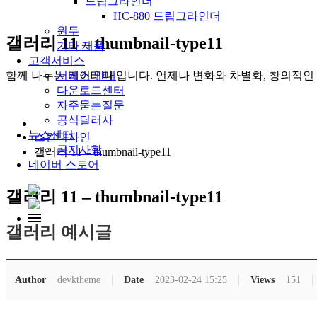
드립그라인더
HC-880 드립그라인더
원두
갤러리 11 – thumbnail-type11
기타 제품
고객서비스
함께 나누는 케이테마 입니다. 언제나 변화와 차별화, 창의적인
서비스 안내
다운로드센터
자주묻는질문
공식딜러사
뉴스센터
스킨디자인
공지사항
갤러리 11 – thumbnail-type11
네이버 스토어
갤러리 11 – thumbnail-type11
갤러리 예시글
Author
devktheme
Date
2023-02-24 15:25
Views
151