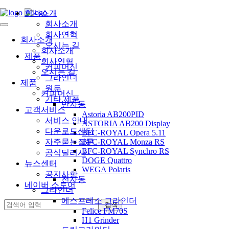
회사소개
회사소개
회사연혁
회사소개
오시는 길
회사소개
제품
회사연혁
커피머신
오시는 길
그라인더
제품
원두
커피머신
기타 제품
반자동
고객서비스
Astoria AB200PID
서비스 안내
ASTORIA AB200 Display
다운로드센터
BFC-ROYAL Opera 5.11
자주묻는질문
BFC-ROYAL Monza RS
BFC-ROYAL Synchro RS
공식딜러사
DOGE Quattro
뉴스센터
WEGA Polaris
공지사항
전자동
네이버 스토어
그라인더
에스프레소 그라인더
Felice FM70S
H1 Grinder