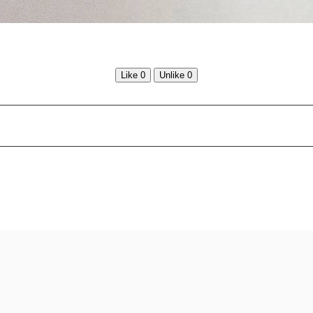
Like
0
Unlike
0