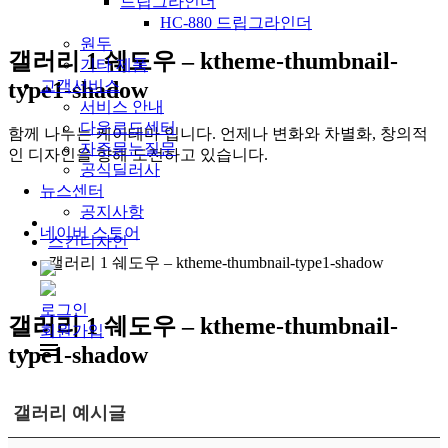
드립그라인더
HC-880 드립그라인더
원두
갤러리 1 쉐도우 – ktheme-thumbnail-
기타 제품
type1-shadow
고객서비스
서비스 안내
다운로드센터
함께 나누는 케이테마 입니다. 언제나 변화와 차별화, 창의적
자주묻는질문
인 디자인을 향해 도전하고 있습니다.
공식딜러사
뉴스센터
공지사항
네이버 스토어
스킨디자인
갤러리 1 쉐도우 – ktheme-thumbnail-type1-shadow
로그인
갤러리 1 쉐도우 – ktheme-thumbnail-
회원가입
type1-shadow
갤러리 예시글