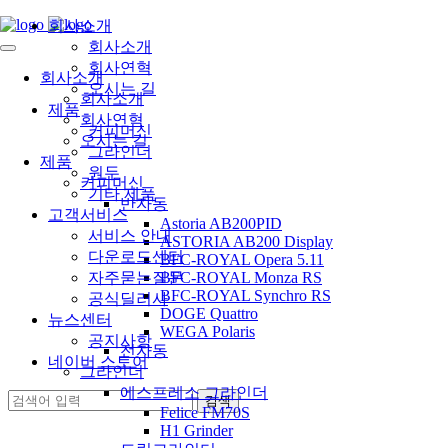
회사소개
회사소개
회사연혁
회사소개
오시는 길
회사소개
제품
회사연혁
커피머신
오시는 길
그라인더
제품
원두
커피머신
기타 제품
반자동
고객서비스
Astoria AB200PID
서비스 안내
ASTORIA AB200 Display
다운로드센터
BFC-ROYAL Opera 5.11
자주묻는질문
BFC-ROYAL Monza RS
BFC-ROYAL Synchro RS
공식딜러사
DOGE Quattro
뉴스센터
WEGA Polaris
공지사항
전자동
네이버 스토어
그라인더
에스프레소 그라인더
Felice FM70S
H1 Grinder